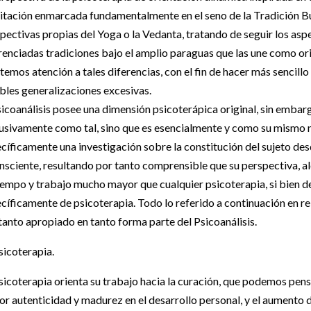
tación enmarcada fundamentalmente en el seno de la Tradición Bud
pectivas propias del Yoga o la Vedanta, tratando de seguir los asp
renciadas tradiciones bajo el amplio paraguas que las une como orie
temos atención a tales diferencias, con el fin de hacer más senci
bles generalizaciones excesivas.
sicoanálisis posee una dimensión psicoterápica original, sin embar
usivamente como tal, sino que es esencialmente y como su mismo nom
cíficamente una investigación sobre la constitución del sujeto de
nsciente, resultando por tanto comprensible que su perspectiva, al
iempo y trabajo mucho mayor que cualquier psicoterapia, si bien d
cíficamente de psicoterapia. Todo lo referido a continuación en rela
tanto apropiado en tanto forma parte del Psicoanálisis.
sicoterapia.
sicoterapia orienta su trabajo hacia la curación, que podemos pen
r autenticidad y madurez en el desarrollo personal, y el aumento 