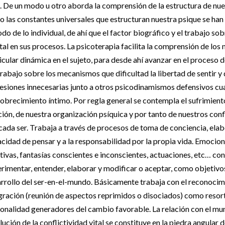
. De un modo u otro aborda la comprensión de la estructura de nues
o las constantes universales que estructuran nuestra psique se han
do de lo individual, de ahí que el factor biográfico y el trabajo s
tal en sus procesos. La psicoterapia facilita la comprensión de lo
icular dinámica en el sujeto, para desde ahí avanzar en el proceso d
trabajo sobre los mecanismos que dificultad la libertad de sentir y
esiones innecesarias junto a otros psicodinamismos defensivos cua
brecimiento íntimo. Por regla general se contempla el sufrimiento
ción, de nuestra organización psíquica y por tanto de nuestros co
cada ser. Trabaja a través de procesos de toma de conciencia, elabo
cidad de pensar y a la responsabilidad por la propia vida. Emocion
tivas, fantasías conscientes e inconscientes, actuaciones, etc… co
rimentar, entender, elaborar y modificar o aceptar, como objetivo
rrollo del ser-en-el-mundo. Básicamente trabaja con el reconocim
gración (reunión de aspectos reprimidos o disociados) como resorte
onalidad generadores del cambio favorable. La relación con el mun
lución de la conflictividad vital se constituye en la piedra angular 