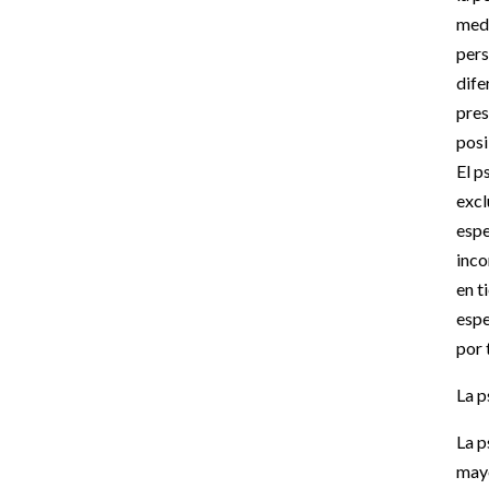
medi
pers
dife
pres
posi
El p
excl
espe
inco
en t
espe
por 
La p
La p
mayo