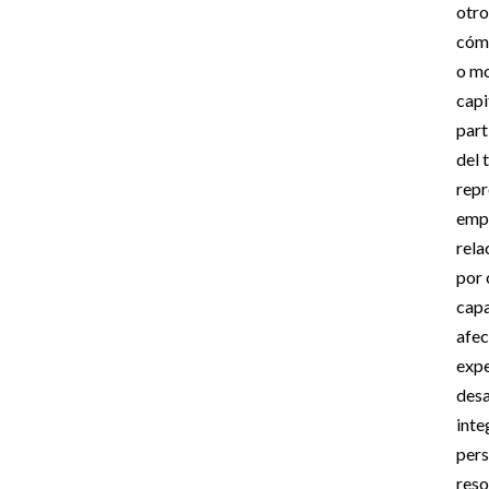
otro
cóm
o mo
capi
part
del 
repr
empo
rela
por 
capa
afec
expe
desa
inte
pers
reso