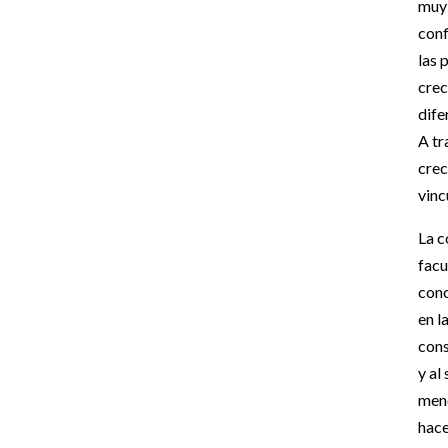
muy 
conf
las 
crec
dife
A tr
crec
vincu
La c
facu
conc
en l
cons
y al
meno
hace