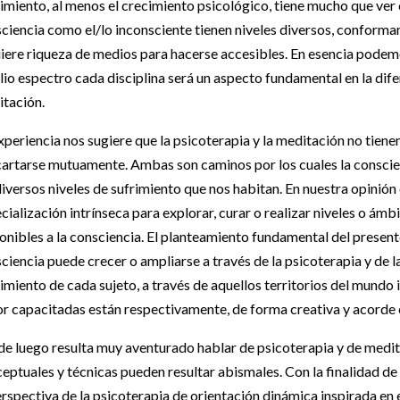
imiento, al menos el crecimiento psicológico, tiene mucho que ver c
ciencia como el/lo inconsciente tienen niveles diversos, conform
iere riqueza de medios para hacerse accesibles. En esencia podem
io espectro cada disciplina será un aspecto fundamental en la difer
tación.
xperiencia nos sugiere que la psicoterapia y la meditación no tien
artarse mutuamente. Ambas son caminos por los cuales la conscie
diversos niveles de sufrimiento que nos habitan. En nuestra opinio
cialización intrínseca para explorar, curar o realizar niveles o ámbi
onibles a la consciencia. El planteamiento fundamental del presente
ciencia puede crecer o ampliarse a través de la psicoterapia y de 
imiento de cada sujeto, a través de aquellos territorios del mundo
r capacitadas están respectivamente, de forma creativa y acorde 
e luego resulta muy aventurado hablar de psicoterapia y de meditac
eptuales y técnicas pueden resultar abismales. Con la finalidad 
erspectiva de la psicoterapia de orientación dinámica inspirada en el