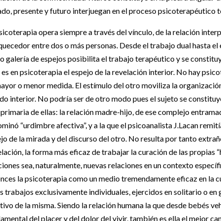
do, presente y futuro interjuegan en el proceso psicoterapéutico t
sicoterapia opera siempre a través del vínculo, de la relación inte
quecedor entre dos o más personas. Desde el trabajo dual hasta el e
 galería de espejos posibilita el trabajo terapéutico y se constit
 es en psicoterapia el espejo de la revelación interior. No hay psic
ayor o menor medida. El estímulo del otro moviliza la organización 
o interior. No podría ser de otro modo pues el sujeto se constituye 
 primaria de ellas: la relación madre-hijo, de ese complejo entram
minó “urdimbre afectiva”, y a la que el psicoanalista J.Lacan remiti
ejo de la mirada y del discurso del otro. No resulta por tanto extran
elación, la forma más eficaz de trabajar la curación de las propias
ciones sea, naturalmente, nuevas relaciones en un contexto especi
nces la psicoterapia como un medio tremendamente eficaz en la curac
s trabajos exclusivamente individuales, ejercidos en solitario o en 
tivo de la misma. Siendo la relación humana la que desde bebés ve
amental del placer y del dolor del vivir, también es ella el mejor 