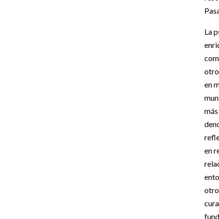
Pasa
La p
enri
como
otro
en m
mund
más
deno
refl
en r
rela
ento
otro
cura
fund