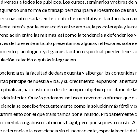
diversos a todos los públicos. Los cursos, seminarios y retiros de 
igurando una forma de trabajo personal para el desarrollo de una 
personas interesadas en los contextos meditativos también han cam
iente interés por la interacción entre ambas, la psicoterapia y la m
renciación entre las mismas, así como la tendencia a defender los v
avés del presente artículo presentamos algunas reflexiones sobre el
imiento psicológico, y digamos también espiritual, pueden tener a
lación, relación o quizás integración.
onciencia es la facultad de darse cuenta y albergar los contenidos 
ltad príncipe de nuestra vida, y su crecimiento, expansión, abert
eptualizar, ha constituido desde siempre objetivo prioritario de la
a vida interior. Quizás podemos incluso atrevernos a afirmar que el
ciencia se concibe frecuentemente como la solución más fértil y c
 sufrimiento con el que transitamos por el mundo. Probablemente cu
r medida engañoso o al menos frágil, pero por supuesto existe. 
r referencia a la consciencia sin el inconsciente, especialmente dirí