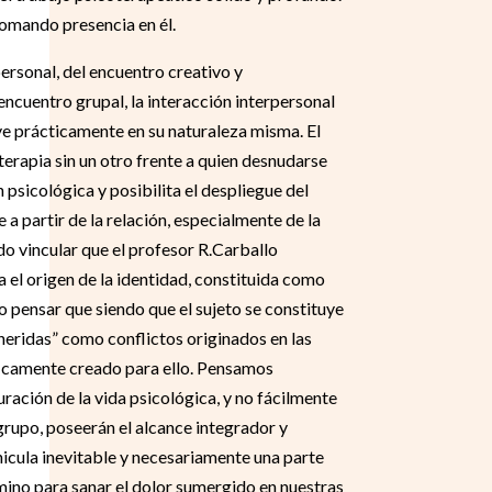
omando presencia en él.
rpersonal, del encuentro creativo y
ncuentro grupal, la interacción interpersonal
uye prácticamente en su naturaleza misma. El
oterapia sin un otro frente a quien desnudarse
psicológica y posibilita el despliegue del
a partir de la relación, especialmente de la
ado vincular que el profesor R.Carballo
́a el origen de la identidad, constituida como
̃o pensar que siendo que el sujeto se constituye
 “heridas” como conflictos originados en las
́ficamente creado para ello. Pensamos
ión de la vida psicológica, y no fácilmente
grupo, poseerán el alcance integrador y
hicula inevitable y necesariamente una parte
camino para sanar el dolor sumergido en nuestras