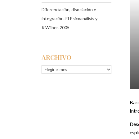
Diferenciación, disociación e
integración. El Psicoanálisis y
K.Wilber. 2005
ARCHIVO
Archivo
Barc
Intr
Desd
espi