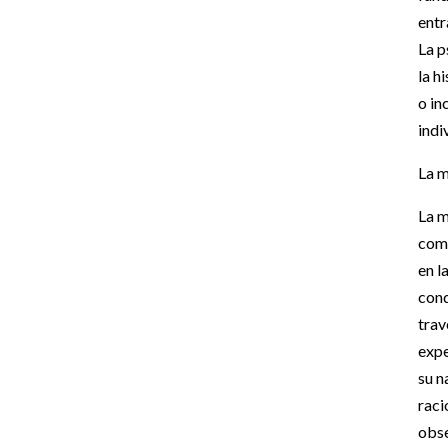
entr
La p
la h
o in
indi
La m
La m
como
en l
cond
trav
expe
su n
raci
obse