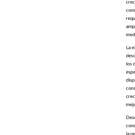
crec
cons
requ
ampl
medi
La e
desc
los 
espe
disp
cons
crec
mejo
Desd
conc
la p