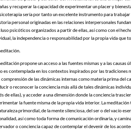
añas y recuperar la capacidad de experimentar un placer y bienesta
sicoterapia sería por tanto un excelente instrumento para trabajar
istoria personal originadas en las relaciones interpersonales fundame
cluso psicóticos organizados a partir de ellas, así como con el he
vidual, la independencia o responsabilidad por la propia vida que to
editación.
editación propone un acceso a las fuentes mismas y a las causas ú
 es contemplada en los contextos inspirados por las tradiciones m
a comprensión de las dinámicas internas como materia prima del ca
ucir o reconocer la conciencia más allá de tales dinámicas indivi
és de ellas), y acceder a una dimensión donde la conciencia trasci
rimentar la fuente misma de la propia vida interior. La meditación 
aturaleza primordial, de la mente silenciosa, del ser o del vacío esen
onalidad, así como toda forma de comunicación ordinaria, y camina
rvador o conciencia capaz de contemplar el devenir de los acontec